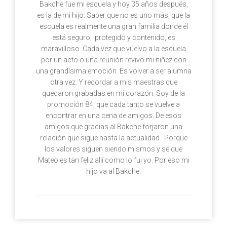
Bakche fue mi escuela y hoy 35 años después,
es la de mi hijo. Saber que no es uno más, que la
escuela es realmente una gran familia donde él
está seguro, protegido y contenido, es
maravilloso. Cada vez que vuelvo a la escuela
por un acto o una reunión revivo mi niñez con
una grandísima emoción. Es volver a ser alumna
otra vez. Y recordar a mis maestras que
quedaron grabadas en mi corazón. Soy de la
promoción 84, que cada tanto se vuelve a
encontrar en una cena de amigos. De esos
amigos que gracias al Bakche forjaron una
relación que sigue hasta la actualidad. Porque
los valores siguen siendo mismos y sé que
Mateo es tan feliz allí como lo fui yo. Por eso mi
hijo va al Bakche.