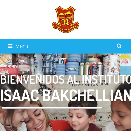
Menu
BIENVENIDOS AL INSTITUT
I
S
A
A
C
B
A
K
C
H
E
L
L
I
A