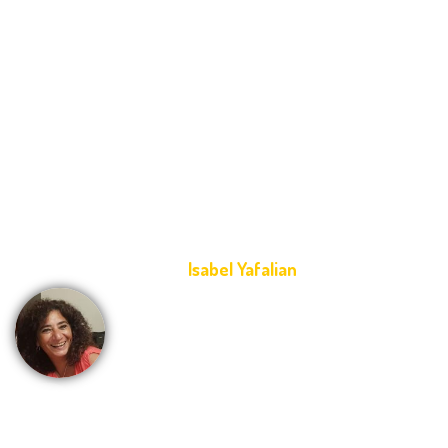
1
Isaac Bakchellian es mucho más que el
nombre de una institución educativa para
mí porque formó y forma parte de
mi vida. Pertenezco a ella desde pequeña:
primero como alumna, luego como
miembro de la Comisión de Jóvenes; y
hace varios años ya tengo el gusto de
desempeñarse como docente del Nivel
Inicial.
Isabel Yafalian
-
Docente N. Inicial
2
Para mi es un placer trabajar en este
equipo. Me siento respaldada en todo lo