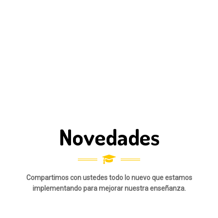
experiencia que cada niño y cada niña lleva, en suma,
cuando un niño puede hacerse preguntas que no se
hubiera hecho si no hubiera estado allí. La incorporación
pedagógica de la cultura armenia, es un plus que suma a
la formación ciudadana, crítica y creativa de los
alumnos/as.
Novedades
Compartimos con ustedes todo lo nuevo que estamos
implementando para mejorar nuestra enseñanza.