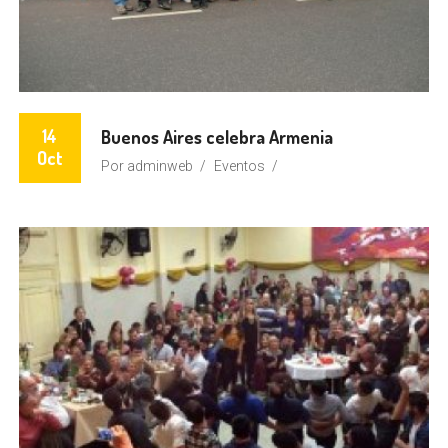
14
Buenos Aires celebra Armenia
Oct
Por
adminweb
Eventos