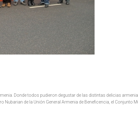
rmenia. Donde todos pudieron degustar de las distintas delicias armenia
ro Nubarian de la Unión General Armenia de Beneficencia, el Conjunto Mus