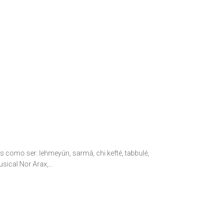
s como ser: lehmeyún, sarmá, chi kefté, tabbulé,
ical Nor Arax,...